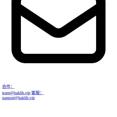
合作：
team@baklib.vip
客服：
support@baklib.vip