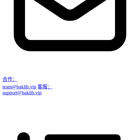
合作：
team@baklib.vip
客服：
support@baklib.vip